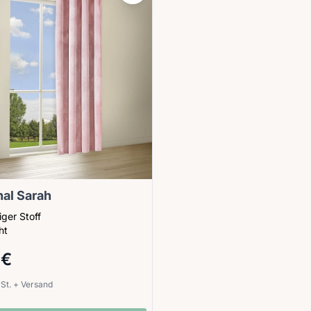
al Sarah
ger Stoff
ht
 €
wSt.
+
Versand