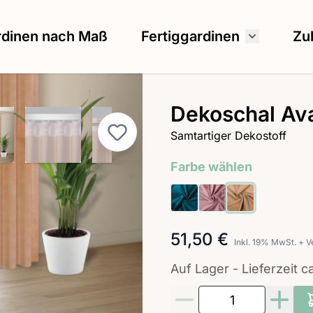
rdinen nach Maß
Fertiggardinen
Zu
Untermenü
Dekoschal Av
image
ew larger image
View larger image
View larger image
View larger image
Samtartiger Dekostoff
Farbe wählen
51,50 €
Inkl. 19% MwSt.
+
V
Auf Lager - Lieferzeit 
Menge