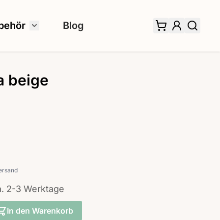
behör
Blog
 für Fertiggardinen umschalten
Untermenü für Zubehör umschalten
a beige
ersand
ca. 2-3 Werktage
In den Warenkorb