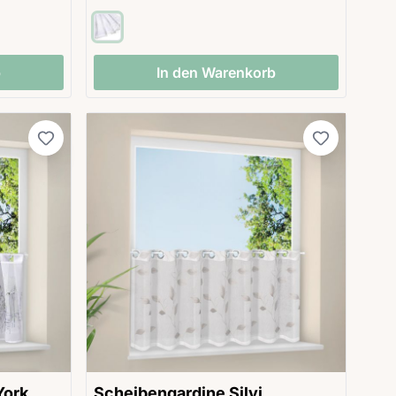
b
In den Warenkorb
York
Scheibengardine Silvi