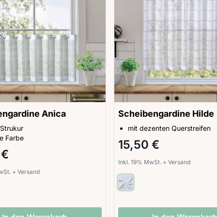
engardine Anica
Scheibengardine Hilde
 Strukur
mit dezenten Querstreifen
e Farbe
15,50 €
 €
Inkl. 19% MwSt.
+
Versand
MwSt.
+
Versand
In den Warenkorb
In den Warenkor