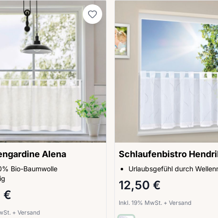
engardine Alena
Schlaufenbistro Hendri
0% Bio-Baumwolle
Urlaubsgefühl durch Wellen
ig
12,50 €
 €
Inkl. 19% MwSt.
+
Versand
MwSt.
+
Versand