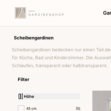
Zum Inhalt springen
Ga
Scheibengardinen
Scheibengardinen bedecken nur einen Teil des
für Küche, Bad und Kinderzimmer. Die Auswahl
Schlaufen, transparent oder halbtransparent.
Filter
Zur Produktliste springen
Höhe
filter
products available
45 cm
(
5
)