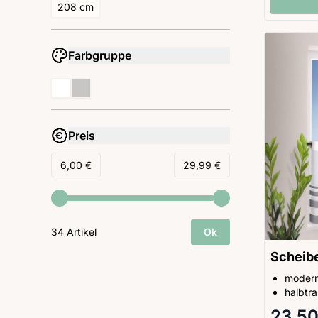
208 cm
Farbgruppe
filter
Preis
filter
Minimum value
Höchstwert
6,00 €
29,99 €
34 Artikel
Ok
Scheibe
modern
halbtr
23,50