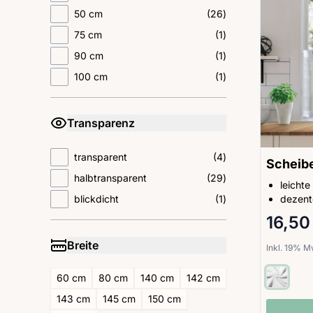
products available
50 cm
(
26
)
products available
75 cm
(
1
)
products available
90 cm
(
1
)
products available
100 cm
(
1
)
Transparenz
filter
products available
transparent
(
4
)
Scheib
products available
halbtransparent
(
29
)
leichte
products available
dezent
blickdicht
(
1
)
16,50
Breite
Inkl. 19% 
filter
60 cm
80 cm
140 cm
142 cm
143 cm
145 cm
150 cm