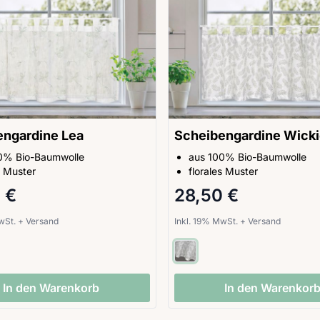
engardine Lea
Scheibengardine Wicki
0% Bio-Baumwolle
aus 100% Bio-Baumwolle
s Muster
florales Muster
 €
28,50 €
MwSt.
+
Versand
Inkl. 19% MwSt.
+
Versand
In den Warenkorb
In den Warenkor