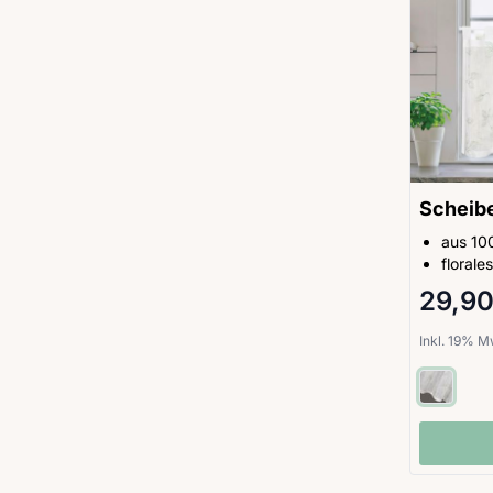
Scheib
aus 10
florale
29,90
Inkl. 19% 