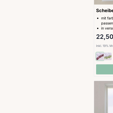
Scheib
mit fa
passen
in ver
22,50
Inkl. 19% 