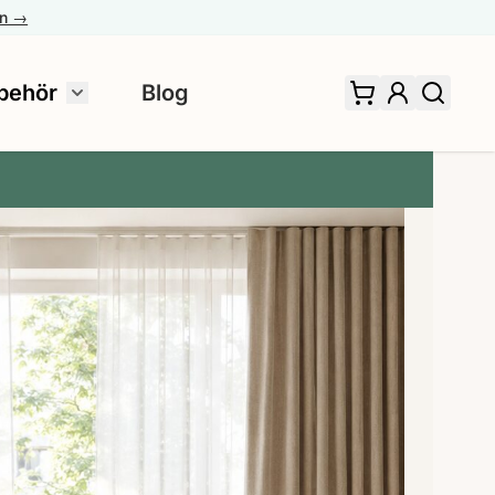
en →
behör
Blog
 für Fertiggardinen umschalten
Untermenü für Zubehör umschalten