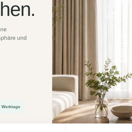
hen.
öne
tsphäre und
10 Werktage