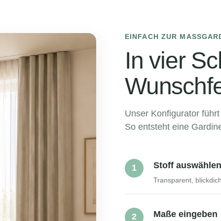
Jetzt entdecken →
EINFACH ZUR MASSGARD
In vier S
Wunschfe
Unser Konfigurator führt
So entsteht eine Gardin
Stoff auswähle
1
Transparent, blickdic
Maße eingeben
2