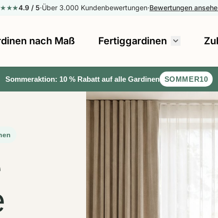
★★★
★
★
4.9
/ 5
·
Über 3.000 Kundenbewertungen
·
Bewertungen anseh
rdinen nach Maß
Fertiggardinen
Zu
Untermenü
Sommeraktion: 10 % Rabatt auf alle Gardinen
SOMMER10
inen
e
e