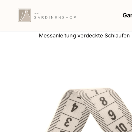
Zum Inhalt springen
Ga
Messanleitung verdeckte Schlaufen -