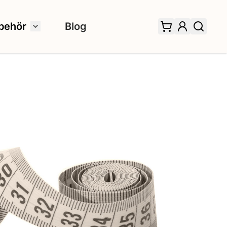
behör
Blog
 für Fertiggardinen umschalten
Untermenü für Zubehör umschalten