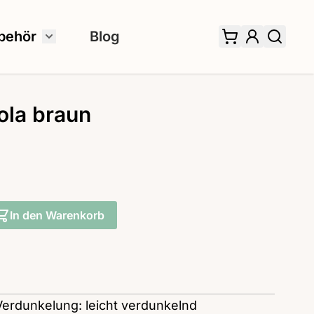
behör
Blog
 für Fertiggardinen umschalten
Untermenü für Zubehör umschalten
ola braun
In den Warenkorb
Verdunkelung: leicht verdunkelnd