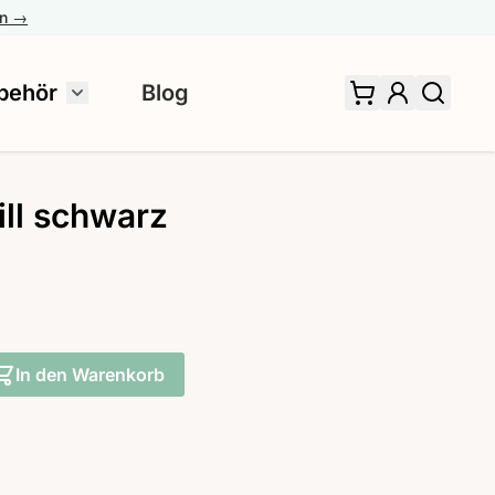
en →
behör
Blog
 für Fertiggardinen umschalten
Untermenü für Zubehör umschalten
ill schwarz
In den Warenkorb