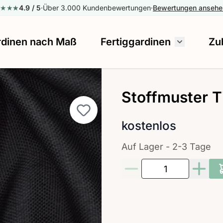
★★★
★
★
4.9
/ 5
·
Über 3.000 Kundenbewertungen
·
Bewertungen anseh
rdinen nach Maß
Fertiggardinen
Zu
Untermenü
Stoffmuster T
kostenlos
Auf Lager - 2-3 Tage
Menge