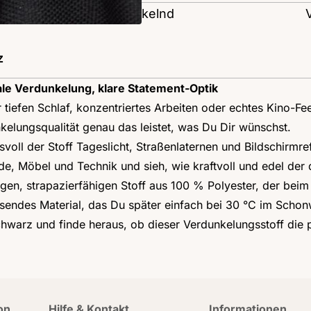
Transparenz: verdunkelnd
z
ale Verdunkelung, klare Statement-Optik
 tiefen Schlaf, konzentriertes Arbeiten oder echtes Kino-Fe
kelungsqualität genau das leistet, was Du Dir wünschst.
voll der Stoff Tageslicht, Straßenlaternen und Bildschirmre
, Möbel und Technik und sieh, wie kraftvoll und edel der 
gen, strapazierfähigen Stoff aus 100 % Polyester, der beim
isendes Material, das Du später einfach bei 30 °C im Scho
schwarz und finde heraus, ob dieser Verdunkelungsstoff die 
on
Hilfe & Kontakt
Informationen