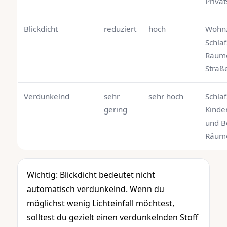
Priva
Blickdicht
reduziert
hoch
Wohn
Schla
Räume
Straß
Verdunkelnd
sehr
sehr hoch
Schla
gering
Kinde
und B
Räum
Wichtig: Blickdicht bedeutet nicht
automatisch verdunkelnd. Wenn du
möglichst wenig Lichteinfall möchtest,
solltest du gezielt einen verdunkelnden Stoff