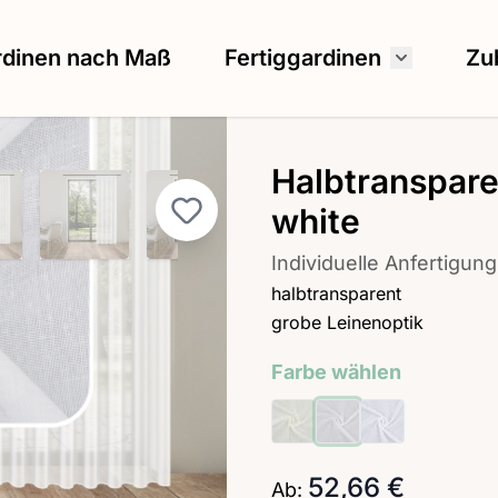
rdinen nach Maß
Fertiggardinen
Zu
Untermenü
Halbtranspare
image
ew larger image
View larger image
View larger image
View larger image
View larg
white
Individuelle Anfertig
halbtransparent
grobe Leinenoptik
Farbe wählen
52,66 €
Ab: