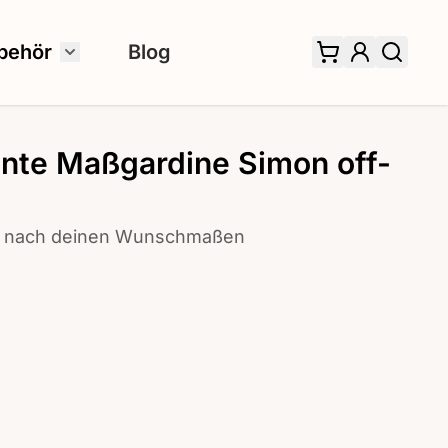
behör
Blog
 für Fertiggardinen umschalten
Untermenü für Zubehör umschalten
nte Maßgardine Simon off-
er image
View larger image
ung nach deinen Wunschmaßen