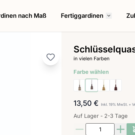
rdinen nach Maß
Fertiggardinen
Zu
Untermenü
Schlüsselqua
in vielen Farben
Farbe wählen
13,50 €
Inkl. 19% MwSt.
+
V
Auf Lager - 2-3 Tage
Menge