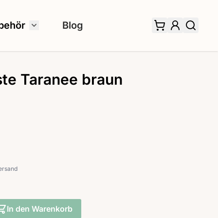
behör
Blog
 für Fertiggardinen umschalten
Untermenü für Zubehör umschalten
ste Taranee braun
ersand
In den Warenkorb