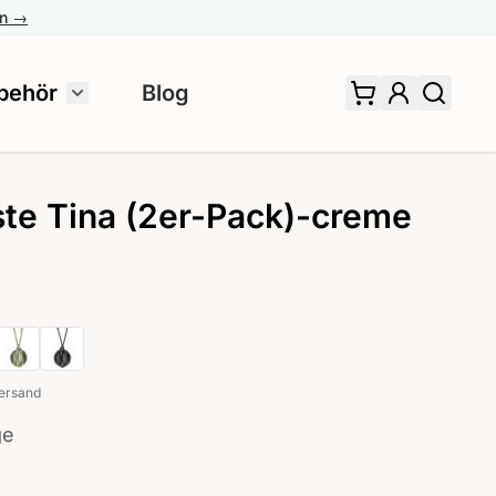
en →
behör
Blog
 für Fertiggardinen umschalten
Untermenü für Zubehör umschalten
te Tina (2er-Pack)-creme
ersand
ge