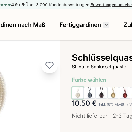
★★★
★
★
4.9
/ 5
·
Über 3.000 Kundenbewertungen
·
Bewertungen anseh
rdinen nach Maß
Fertiggardinen
Zu
Untermenü
Schlüsselquas
Stilvolle Schlüsselquaste
Farbe wählen
10,50 €
Inkl. 19% MwSt.
+
V
Nicht lieferbar - 2-3 Ta