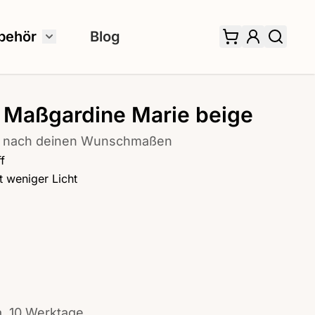
behör
Blog
 für Fertiggardinen umschalten
Untermenü für Zubehör umschalten
 Maßgardine Marie beige
er image
ung nach deinen Wunschmaßen
f
 weniger Licht
a. 10 Werktage