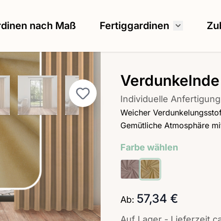
rdinen nach Maß
Fertiggardinen
Zu
Untermenü
Verdunkelnde
image
ew larger image
View larger image
View larger image
View larger image
View larg
Individuelle Anfertig
Weicher Verdunkelungsstof
Gemütliche Atmosphäre mit
Farbe wählen
57,34 €
Ab:
Auf Lager - Lieferzeit c