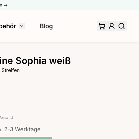
en →
behör
Blog
 für Fertiggardinen umschalten
Untermenü für Zubehör umschalten
ine Sophia weiß
 Streifen
Versand
ca. 2-3 Werktage