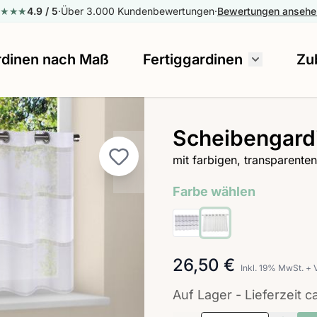
★★★
★
★
4.9
/ 5
·
Über 3.000 Kundenbewertungen
·
Bewertungen anseh
rdinen nach Maß
Fertiggardinen
Zu
Untermenü
Scheibengard
image
mit farbigen, transparenten
Farbe wählen
26,50 €
Inkl. 19% MwSt.
+
Auf Lager - Lieferzeit 