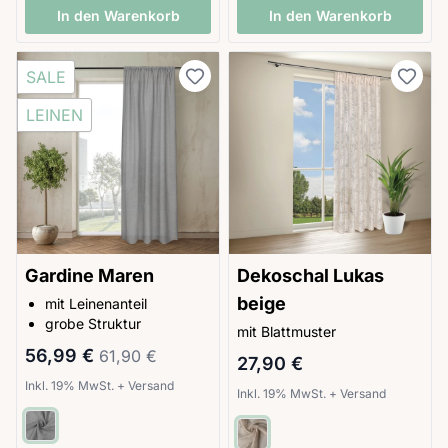
In den Warenkorb
In den Warenkorb
SALE
LEINEN
Gardine Maren
Dekoschal Lukas
beige
mit Leinenanteil
grobe Struktur
mit Blattmuster
Sonderpreis
Regulärer Preis
56,99 €
61,90 €
27,90 €
Inkl. 19% MwSt.
+
Versand
Inkl. 19% MwSt.
+
Versand