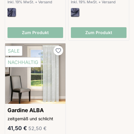
Inkl. 19% MwSt.
+
Versand
Inkl. 19% MwSt.
+
Versand
Zum Produkt
Zum Produkt
SALE
NACHHALTIG
Gardine ALBA
zeitgemäß und schlicht
Sonderpreis
Regulärer Preis
41,50 €
52,50 €