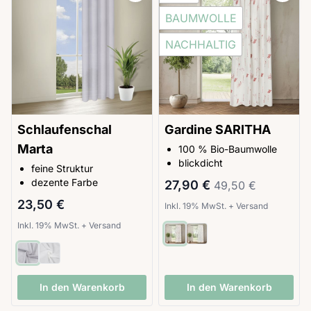
BAUMWOLLE
NACHHALTIG
Schlaufenschal
Gardine SARITHA
Marta
100 % Bio-Baumwolle
blickdicht
feine Struktur
Sonderpreis
Regulärer Preis
dezente Farbe
27,90 €
49,50 €
23,50 €
Inkl. 19% MwSt.
+
Versand
Inkl. 19% MwSt.
+
Versand
In den Warenkorb
In den Warenkorb