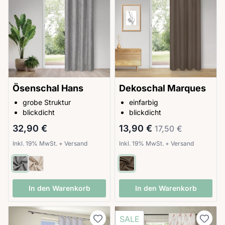
Ösenschal Hans
Dekoschal Marques
grobe Struktur
einfarbig
blickdicht
blickdicht
Sonderpreis
Regulärer Preis
32,90 €
13,90 €
17,50 €
Inkl. 19% MwSt.
+
Versand
Inkl. 19% MwSt.
+
Versand
In den Warenkorb
In den Warenkorb
SALE