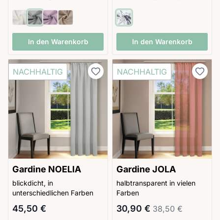
In den Warenkorb
In den Warenkorb
NACHHALTIG
NACHHALTIG
Gardine NOELIA
Gardine JOLA
blickdicht, in
halbtransparent in vielen
unterschiedlichen Farben
Farben
Ab
Ab
Regulärer Preis
45,50 €
30,90 €
38,50 €