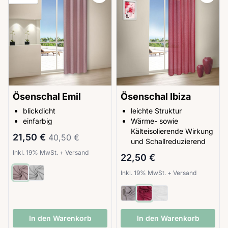
Ösenschal Emil
Ösenschal Ibiza
blickdicht
leichte Struktur
einfarbig
Wärme- sowie
Kälteisolierende Wirkung
Sonderpreis
Regulärer Preis
21,50 €
40,50 €
und Schallreduzierend
Inkl. 19% MwSt.
+
Versand
22,50 €
Inkl. 19% MwSt.
+
Versand
In den Warenkorb
In den Warenkorb