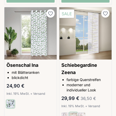
SALE
Ösenschal Ina
Schiebegardine
Zeena
mit Blätteranken
blickdicht
farbige Querstreifen
moderner und
24,90 €
individueller Look
Inkl. 19% MwSt.
+
Versand
Sonderpreis
Regulärer Preis
29,99 €
36,50 €
Inkl. 19% MwSt.
+
Versand