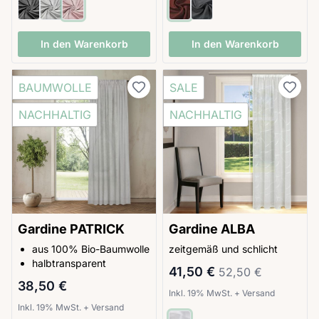
In den Warenkorb
In den Warenkorb
BAUMWOLLE
SALE
NACHHALTIG
NACHHALTIG
Gardine PATRICK
Gardine ALBA
aus 100% Bio-Baumwolle
zeitgemäß und schlicht
halbtransparent
Sonderpreis
Regulärer Preis
41,50 €
52,50 €
38,50 €
Inkl. 19% MwSt.
+
Versand
Inkl. 19% MwSt.
+
Versand