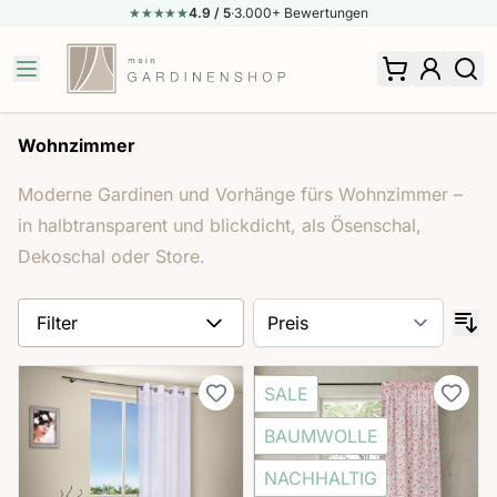
★★★★
★
★
4.9
/ 5
·
3.000+ Bewertungen
Zum Inhalt springen
Wohnzimmer
Moderne Gardinen und Vorhänge fürs Wohnzimmer –
in halbtransparent und blickdicht, als Ösenschal,
Dekoschal oder Store.
Filter
SALE
BAUMWOLLE
NACHHALTIG