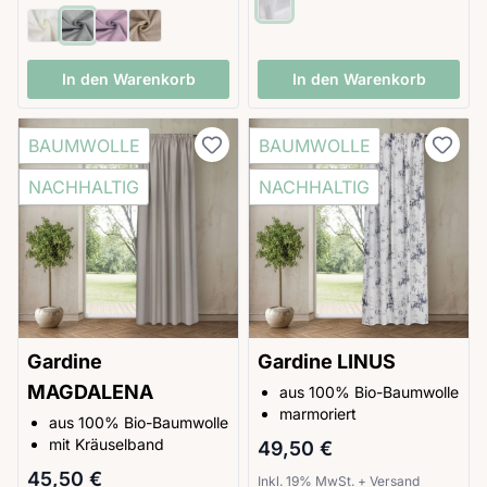
In den Warenkorb
In den Warenkorb
BAUMWOLLE
BAUMWOLLE
NACHHALTIG
NACHHALTIG
Gardine
Gardine LINUS
MAGDALENA
aus 100% Bio-Baumwolle
marmoriert
aus 100% Bio-Baumwolle
mit Kräuselband
49,50 €
45,50 €
Inkl. 19% MwSt.
+
Versand